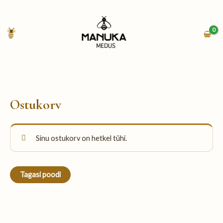
Skip
to
content
Ostukorv
Sinu ostukorv on hetkel tühi.
Tagasi poodi