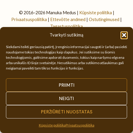
© 2016–2026 Manuka Medus |
Küpsiste poliitika
|
Privaatsuspoliitika
|
Ettevõtte andmed
|
Ostutingimused
|
Tagastuspoliitika
|
Facebook
|
Partneritele
Tvarkyti sutikimą
Siekdami teikti geriausią patirtį, įrenginio informacijai saugoti ir (arba) pasiekti
naudojame tokias technologijas kaip slapukus. Jei sutiksime su šiomis
technologijomis, galėsime apdoroti duomenis, tokius kaip naršymo elgsena
arba unikalūs ID šioje svetainėje. Nesutikimas arba sutikimo atšaukimas gali
neigiamai paveikti tam tikras funkcijas ir funkcijas.
PRIIMTI
NEIGTI
PERŽIŪRĖTI NUOSTATAS
Küpsiste poliitika
Privaatsuspoliitika