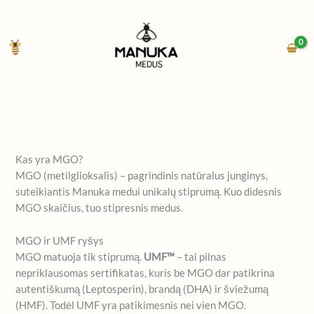
Pereiti
prie
turinio
Kas yra MGO?
MGO (metilglioksalis) – pagrindinis natūralus junginys,
suteikiantis Manuka medui unikalų stiprumą. Kuo didesnis
MGO skaičius, tuo stipresnis medus.
MGO ir UMF ryšys
MGO matuoja tik stiprumą.
UMF™
– tai pilnas
nepriklausomas sertifikatas, kuris be MGO dar patikrina
autentiškumą (Leptosperin), brandą (DHA) ir šviežumą
(HMF). Todėl UMF yra patikimesnis nei vien MGO.