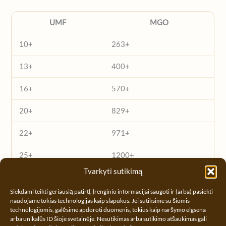
UMF
MGO
10+
263+
13+
400+
16+
570+
20+
829+
22+
971+
25+
1200+
Tvarkyti sutikimą
Mes nurodome abu – UMF ir MGO – kad galėtumėte rinktis
Siekdami teikti geriausią patirtį, įrenginio informacijai saugoti ir (arba) pasiekti
aiškiai. Plačiau:
Kas yra UMF?
naudojame tokias technologijas kaip slapukus. Jei sutiksime su šiomis
technologijomis, galėsime apdoroti duomenis, tokius kaip naršymo elgsena
arba unikalūs ID šioje svetainėje. Nesutikimas arba sutikimo atšaukimas gali