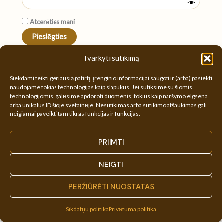
Atcerēties mani
Pieslēgties
Aizmirsāt paroli?
Tvarkyti sutikimą
Siekdami teikti geriausią patirtį, įrenginio informacijai saugoti ir (arba) pasiekti
naudojame tokias technologijas kaip slapukus. Jei sutiksime su šiomis
technologijomis, galėsime apdoroti duomenis, tokius kaip naršymo elgsena
arba unikalūs ID šioje svetainėje. Nesutikimas arba sutikimo atšaukimas gali
neigiamai paveikti tam tikras funkcijas ir funkcijas.
PRIIMTI
© 2016–2026 Manuka Medus |
Sīkdatņu politika
|
Privātuma
politika
|
Rekvizīti
|
Pirkuma noteikumi
|
Atgriešanas politika
NEIGTI
|
Facebook
|
Partneriem
PERŽIŪRĖTI NUOSTATAS
Sīkdatņu politika
Privātuma politika