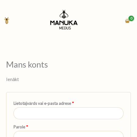
Skip
Obligāts
Obligāts
to
content
Mans konts
Ienākt
Lietotājvārds vai e-pasta adrese
*
Parole
*