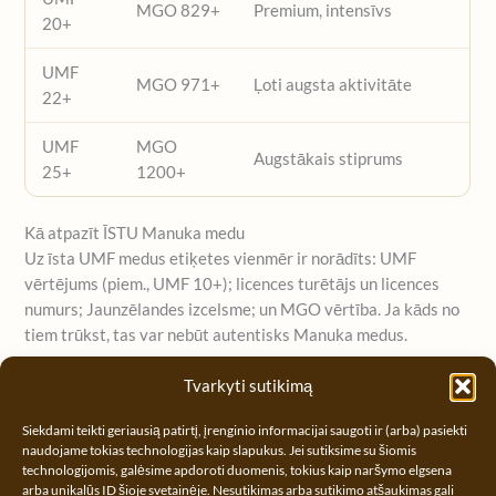
MGO 829+
Premium, intensīvs
20+
UMF
MGO 971+
Ļoti augsta aktivitāte
22+
UMF
MGO
Augstākais stiprums
25+
1200+
Kā atpazīt ĪSTU Manuka medu
Uz īsta UMF medus etiķetes vienmēr ir norādīts: UMF
vērtējums (piem., UMF 10+); licences turētājs un licences
numurs; Jaunzēlandes izcelsme; un MGO vērtība. Ja kāds no
tiem trūkst, tas var nebūt autentisks Manuka medus.
Tvarkyti sutikimą
Haddrell’s
ir oficiāli UMF™ sertificēts — licence
Nr. 1027
(ražotājs Prolife Foods Ltd.). Uzzināt vairāk:
Kāpēc
Siekdami teikti geriausią patirtį, įrenginio informacijai saugoti ir (arba) pasiekti
Haddrell’s?
naudojame tokias technologijas kaip slapukus. Jei sutiksime su šiomis
technologijomis, galėsime apdoroti duomenis, tokius kaip naršymo elgsena
arba unikalūs ID šioje svetainėje. Nesutikimas arba sutikimo atšaukimas gali