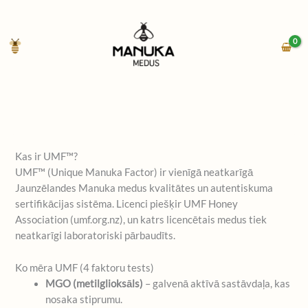
Skip
to
content
Kas ir UMF™?
UMF™ (Unique Manuka Factor) ir vienīgā neatkarīgā
Jaunzēlandes Manuka medus kvalitātes un autentiskuma
sertifikācijas sistēma. Licenci piešķir UMF Honey
Association (umf.org.nz), un katrs licencētais medus tiek
neatkarīgi laboratoriski pārbaudīts.
Ko mēra UMF (4 faktoru tests)
MGO (metilglioksāls)
– galvenā aktīvā sastāvdaļa, kas
nosaka stiprumu.