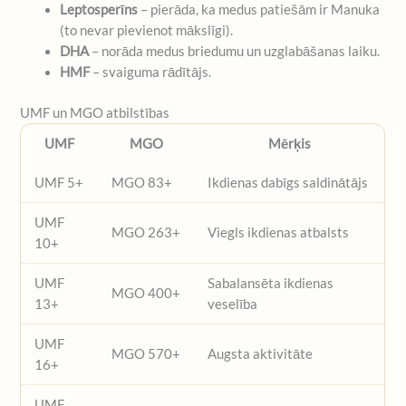
Leptosperīns
– pierāda, ka medus patiešām ir Manuka
(to nevar pievienot mākslīgi).
DHA
– norāda medus briedumu un uzglabāšanas laiku.
HMF
– svaiguma rādītājs.
UMF un MGO atbilstības
UMF
MGO
Mērķis
UMF 5+
MGO 83+
Ikdienas dabīgs saldinātājs
UMF
MGO 263+
Viegls ikdienas atbalsts
10+
UMF
Sabalansēta ikdienas
MGO 400+
13+
veselība
UMF
MGO 570+
Augsta aktivitāte
16+
UMF