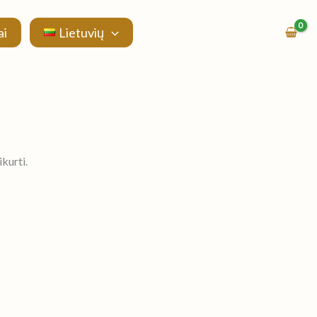
ai
Lietuvių
kurti.