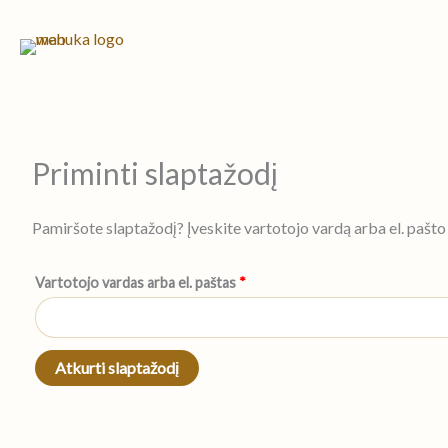
Pereiti
Privalomas
prie
turinio
Priminti slaptažodį
Pamiršote slaptažodį? Įveskite vartotojo vardą arba el. pašto 
Vartotojo vardas arba el. paštas
*
Atkurti slaptažodį