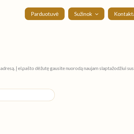
Parduotuvė
Sužinok
Kontakt
adresą. Į el.pašto dėžutę gausite nuorodą naujam slaptažodžiui susi