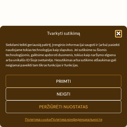
Tvarkyti sutikimą
© 2016–2026 Manuka Medus |
Политика cookie
|
Политика конфиденциальности
|
Реквизиты
|
Условия
Siekdami teikti geriausią patirtį, įrenginio informacijai saugoti ir (arba) pasiekti
покупки
|
Политика возврата
naudojame tokias technologijas kaip slapukus. Jei sutiksime su šiomis
|
Facebook
|
Партнёрам
technologijomis, galėsime apdoroti duomenis, tokius kaip naršymo elgsena
arba unikalūs ID šioje svetainėje. Nesutikimas arba sutikimo atšaukimas gali
neigiamai paveikti tam tikras funkcijas ir funkcijas.
PRIIMTI
NEIGTI
PERŽIŪRĖTI NUOSTATAS
Политика cookie
Политика конфиденциальности