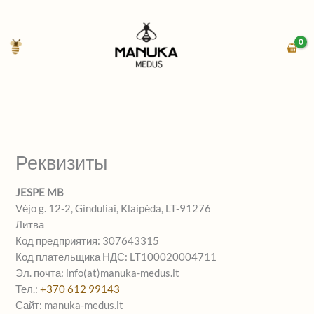
Перейти
к
содержимому
Реквизиты
JESPE MB
Vėjo g. 12-2, Ginduliai, Klaipėda, LT-91276
Литва
Код предприятия: 307643315
Код плательщика НДС: LT100020004711
Эл. почта: info(at)manuka-medus.lt
Тел.:
+370 612 99143
Сайт: manuka-medus.lt