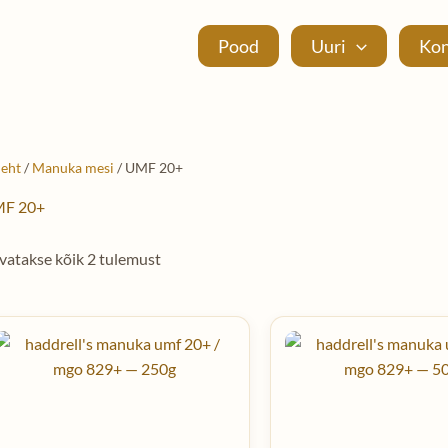
Pood
Uuri
Kon
leht
/
Manuka mesi
/ UMF 20+
F 20+
vatakse kõik 2 tulemust