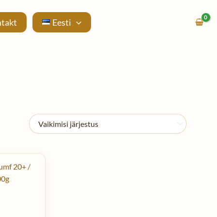
takt
Eesti