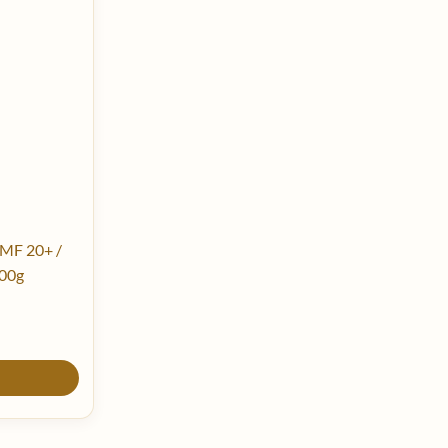
UMF 20+ /
00g