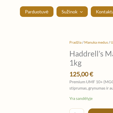
Parduotuvė
Sužinok
Kontakt
produkto
Pradžia
/
Manuka medus
/
U
kiekis:
Haddrell’s 
Haddrell's
1kg
Manuka
UMF
125,00
€
10+
/
Premium UMF 10+ (MGO 2
MGO
stiprumas, grynumas ir 
261+
Yra sandėlyje
—
1kg