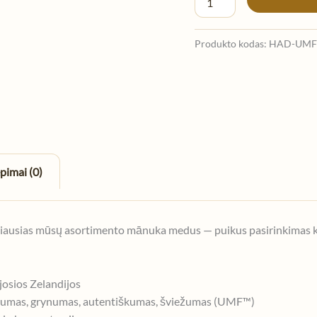
Produkto kodas:
HAD-UMF
epimai (0)
iausias mūsų asortimento mānuka medus — puikus pasirinkimas kasd
osios Zelandijos
tiprumas, grynumas, autentiškumas, šviežumas (UMF™)