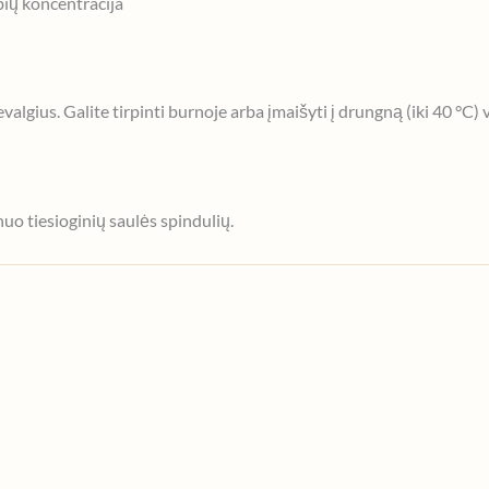
ių koncentracija
evalgius. Galite tirpinti burnoje arba įmaišyti į drungną (iki 40 °C)
nuo tiesioginių saulės spindulių.