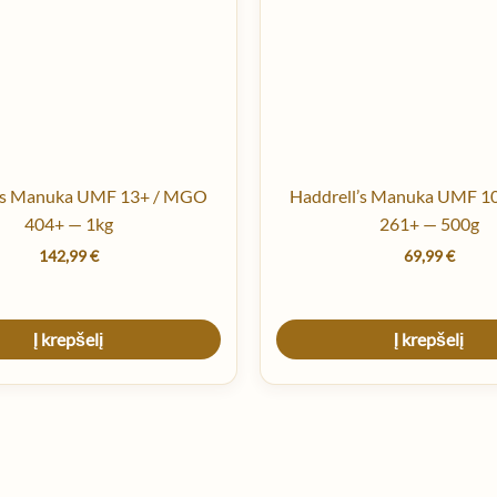
l’s Manuka UMF 13+ / MGO
Haddrell’s Manuka UMF 1
404+ — 1kg
261+ — 500g
142,99
€
69,99
€
Į krepšelį
Į krepšelį