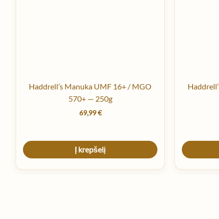
Haddrell’s Manuka UMF 16+ / MGO
Haddrel
570+ — 250g
69,99
€
Į krepšelį