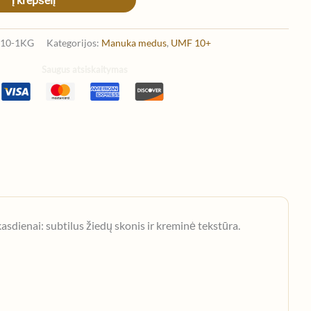
10-1KG
Kategorijos:
Manuka medus
,
UMF 10+
Saugus atsiskaitymas
ienai: subtilus žiedų skonis ir kreminė tekstūra.