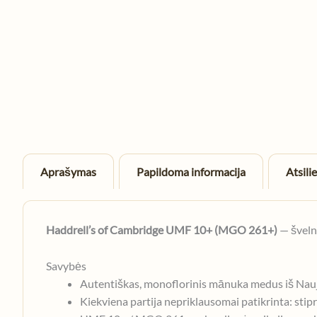
Aprašymas
Papildoma informacija
Atsili
Haddrell’s of Cambridge UMF 10+ (MGO 261+)
— šveln
Savybės
Autentiškas, monoflorinis mānuka medus iš Nauj
Kiekviena partija nepriklausomai patikrinta: s