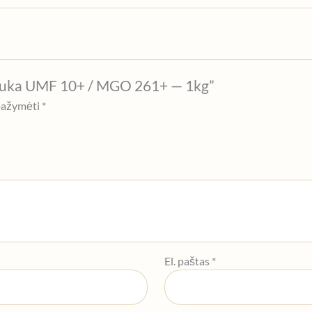
anuka UMF 10+ / MGO 261+ — 1kg”
 pažymėti
*
El. paštas
*