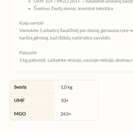
UMF 10+ / MGO 261+ — kasdienė unikalių savyb
Švelnus žiedų skonis, kreminė tekstūra
Kaip vartoti
Vartokite 1 arbatinį šaukštelį per dieną, geriausia ryte n
karštą gėrimą, kad išliktų natūralios savybės.
Pakuotė
1 kg pakuotė. Laikykite vėsioje, sausoje vietoje, atokiau 
Svoris
1,0 kg
UMF
10+
MGO
263+