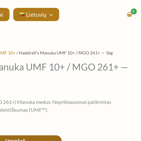
ai
Lietuvių
MF 10+
/ Haddrell’s Manuka UMF 10+ / MGO 261+ — 1kg
Manuka UMF 10+ / MGO 261+ —
61+) Manuka medus. Nepriklausomai patikrintas
autentiškumas (UMF™).
Į krepšelį