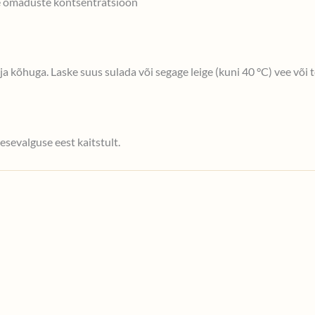
 omaduste kontsentratsioon
a kõhuga. Laske suus sulada või segage leige (kuni 40 °C) vee või
esevalguse eest kaitstult.