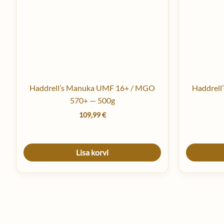
Haddrell’s Manuka UMF 16+ / MGO
Haddrel
570+ — 500g
109,99
€
Lisa korvi