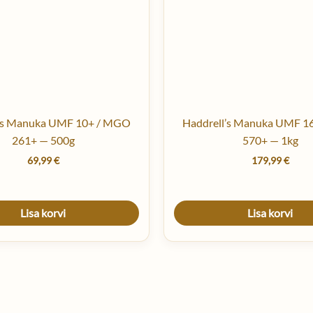
l’s Manuka UMF 10+ / MGO
Haddrell’s Manuka UMF 1
261+ — 500g
570+ — 1kg
69,99
€
179,99
€
Lisa korvi
Lisa korvi