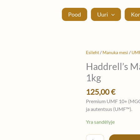
Pood
Uuri
Kon
Haddrell's
Esileht
/
Manuka mesi
/
UMF
Manuka
Haddrell’s 
UMF
1kg
10+
/
125,00
€
MGO
261+
Premium UMF 10+ (MGO 2
—
ja autentsus (UMF™).
1kg
Yra sandėlyje
kogus