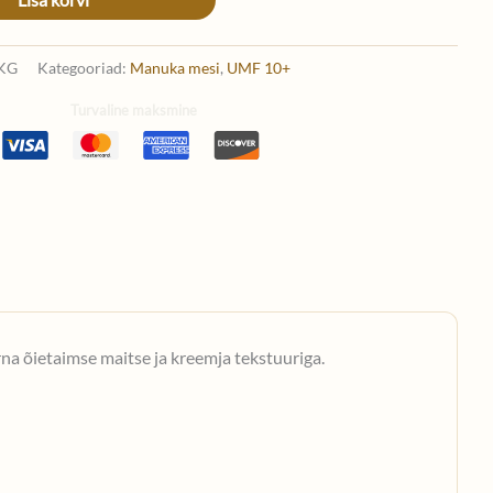
KG
Kategooriad:
Manuka mesi
,
UMF 10+
Turvaline maksmine
 õietaimse maitse ja kreemja tekstuuriga.