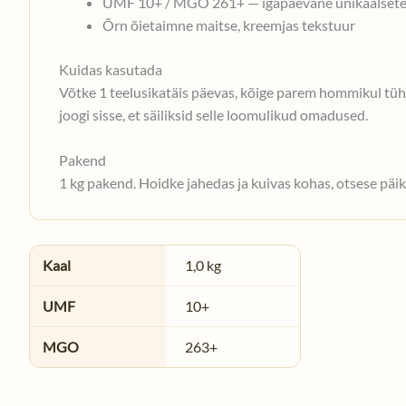
UMF 10+ / MGO 261+ — igapäevane unikaalsete
Õrn õietaimne maitse, kreemjas tekstuur
Kuidas kasutada
Võtke 1 teelusikatäis päevas, kõige parem hommikul tühj
joogi sisse, et säiliksid selle loomulikud omadused.
Pakend
1 kg pakend. Hoidke jahedas ja kuivas kohas, otsese päik
Kaal
1,0 kg
UMF
10+
MGO
263+