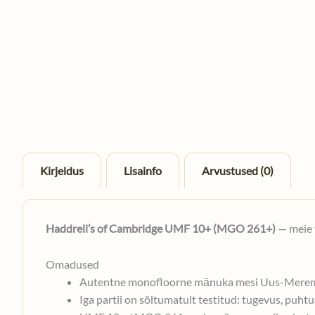
Kirjeldus
Lisainfo
Arvustused (0)
Haddrell’s of Cambridge UMF 10+ (MGO 261+)
— meie 
Omadused
Autentne monofloorne mānuka mesi Uus-Mere
Iga partii on sõltumatult testitud: tugevus, puh