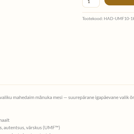
Tootekood:
HAD-UMF10-1
valiku mahedaim mānuka mesi — suurepärane igapäevane valik õrna
maalt
tus, autentsus, värskus (UMF™)