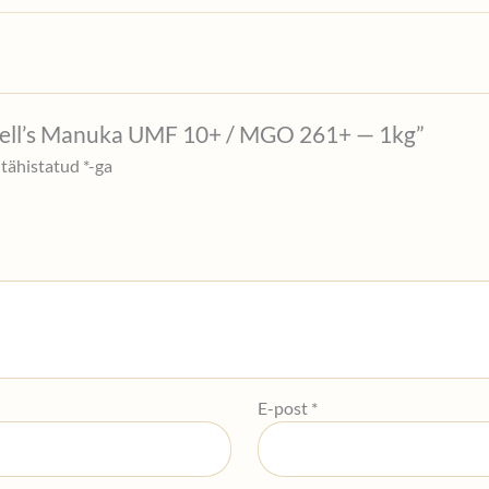
drell’s Manuka UMF 10+ / MGO 261+ — 1kg”
 tähistatud
*
-ga
E-post
*