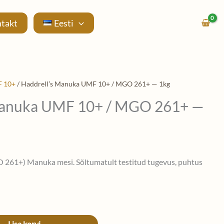
takt
Eesti
 10+
/ Haddrell’s Manuka UMF 10+ / MGO 261+ — 1kg
Manuka UMF 10+ / MGO 261+ —
61+) Manuka mesi. Sõltumatult testitud tugevus, puhtus
Lisa korvi