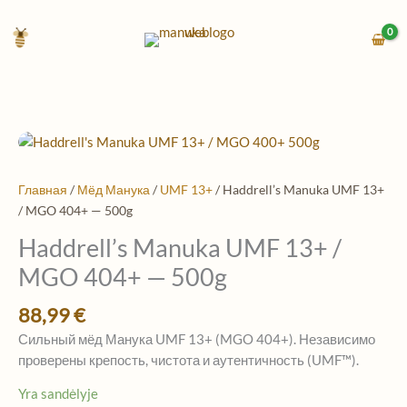
Перейти
к
содержимому
Количество
товара
Haddrell's
Главная
/
Мёд Манука
/
UMF 13+
/ Haddrell’s Manuka UMF 13+
Manuka
/ MGO 404+ — 500g
UMF
Haddrell’s Manuka UMF 13+ /
13+
/
MGO 404+ — 500g
MGO
404+
88,99
€
—
Сильный мёд Манука UMF 13+ (MGO 404+). Независимо
500g
проверены крепость, чистота и аутентичность (UMF™).
Yra sandėlyje