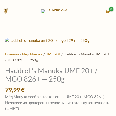
Перейти
к
содержимому
Количество
товара
Haddrell's
Главная
/
Мёд Манука
/
UMF 20+
/ Haddrell’s Manuka UMF 20+
Manuka
/ MGO 826+ — 250g
UMF
Haddrell’s Manuka UMF 20+ /
20+
/
MGO 826+ — 250g
MGO
826+
79,99
€
—
Мёд Манука особо высокой силы UMF 20+ (MGO 826+).
250g
Независимо проверены крепость, чистота и аутентичность
(UMF™).